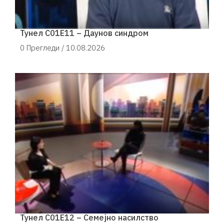
Тунел С01Е11 – Даунов синдром
0 Прегледи /
10.08.2026
Тунел С01Е12 – Семејно насилство