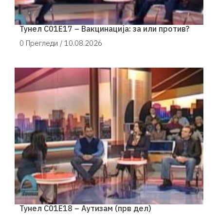
Тунел С01Е17 – Вакцинација: за или против?
0 Прегледи /
10.08.2026
Тунел С01Е18 – Аутизам (прв дел)