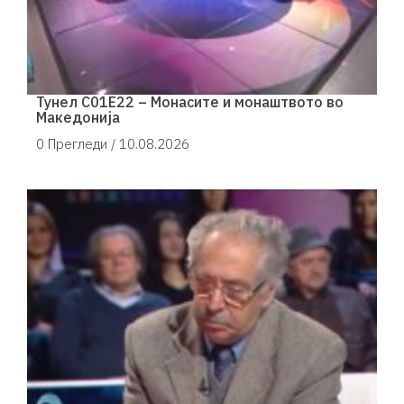
Тунел С01Е22 – Монасите и монаштвото во
Македонија
0 Прегледи /
10.08.2026