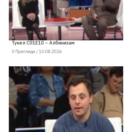
Тунел С01Е10 – Албинизам
0 Прегледи /
10.08.2026