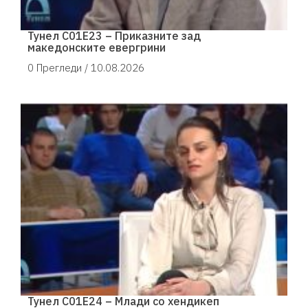
Тунел С01Е23 – Приказните зад
македонските евергрини
0 Прегледи /
10.08.2026
Тунел С01Е24 – Млади со хендикеп