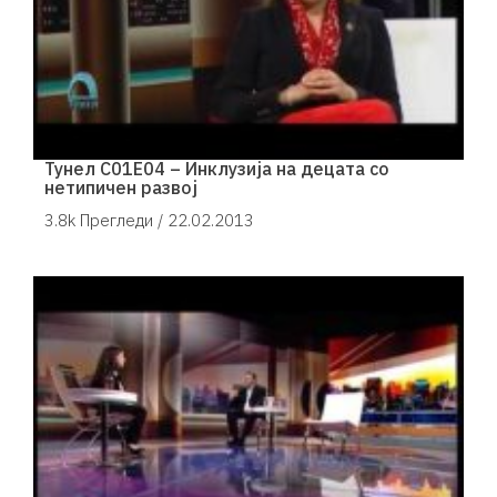
Тунел С01Е04 – Инклузија на децата со
нетипичен развој
3.8k Прегледи /
22.02.2013