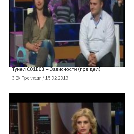
Тунел С01Е03 – Зависности (прв дел)
3.2k Прегледи /
15.02.2013