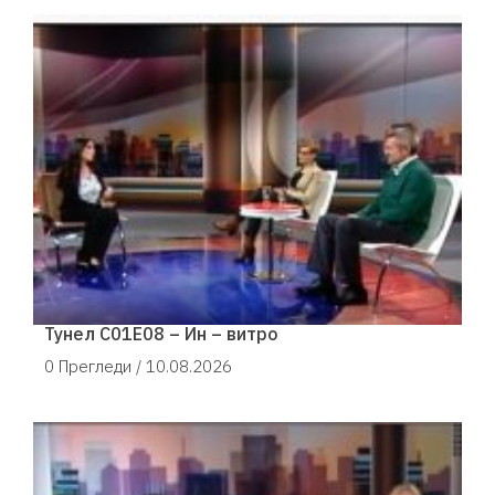
Тунел С01Е08 – Ин – витро
0 Прегледи /
10.08.2026