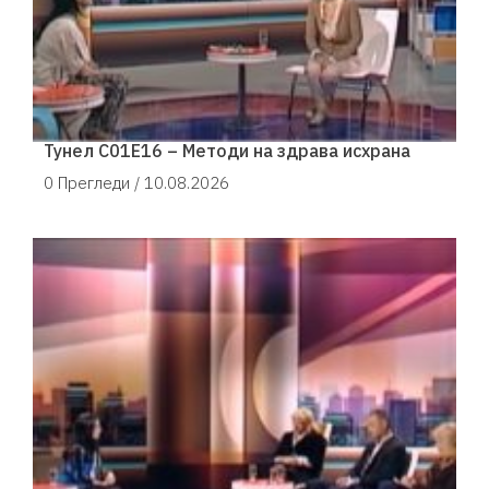
Тунел С01Е16 – Методи на здрава исхрана
0 Прегледи /
10.08.2026