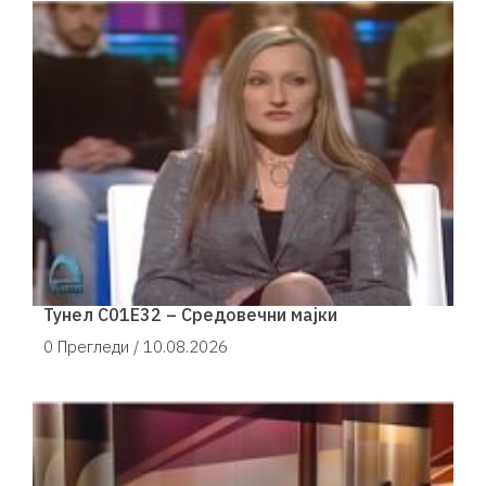
Тунел С01Е32 – Средовечни мајки
0 Прегледи /
10.08.2026