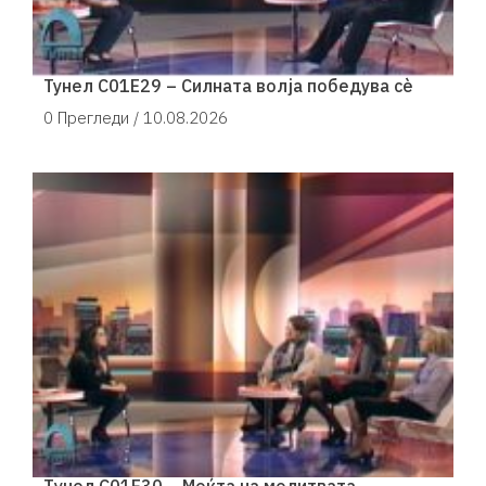
Тунел С01Е29 – Силната волја победува сè
0 Прегледи /
10.08.2026
Tунел С01Е30 – Моќта на молитвата