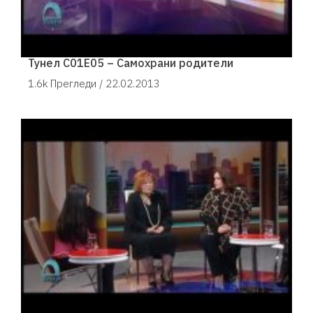
Тунел С01Е05 – Самохрани родители
1.6k Прегледи /
22.02.2013