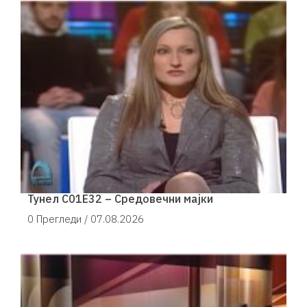
Тунел С01Е32 – Средовечни мајки
0 Прегледи /
07.08.2026