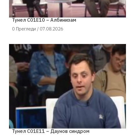
Тунел С01Е10 – Албинизам
0 Прегледи /
07.08.2026
Тунел С01Е11 – Даунов синдром