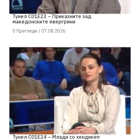
Тунел С01Е23 – Приказните зад
македонските евергрини
0 Прегледи /
07.08.2026
Тунел С01Е24 – Млади со хендикеп