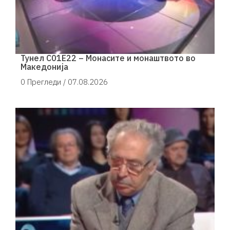
Тунел С01Е22 – Монасите и монаштвото во
Македонија
0 Прегледи /
07.08.2026