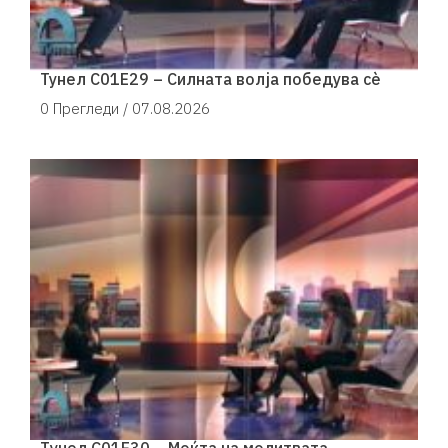
Тунел С01Е29 – Силната волја победува сè
0 Прегледи /
07.08.2026
Tунел С01Е30 – Моќта на молитвата