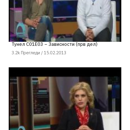
Тунел С01Е03 – Зависности (прв дел)
3.2k Прегледи /
15.02.2013