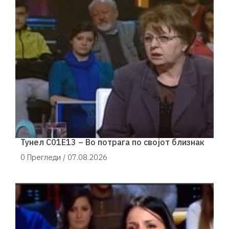
Тунел С01Е13 – Во потрага по својот близнак
0 Прегледи /
07.08.2026