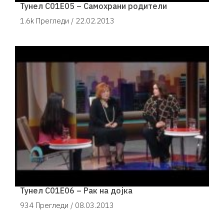
Тунел С01Е05 – Самохрани родители
1.6k Прегледи /
22.02.2013
Тунел С01Е06 – Рак на дојка
934 Прегледи /
08.03.2013