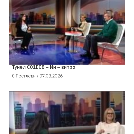
Тунел С01Е08 – Ин – витро
0 Прегледи /
07.08.2026