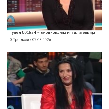
Тунел С01Е34 – Емоционална интелигенција
0 Прегледи /
07.08.2026